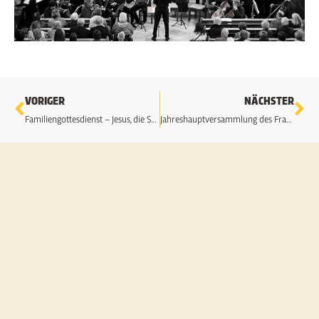
Zurück
Nä
VORIGER
NÄCHSTER
Familiengottesdienst – Jesus, die Sonne meines Lebens
Jahreshauptversammlung des Frauenbunds Bad Kötzting mit Neuwahlen