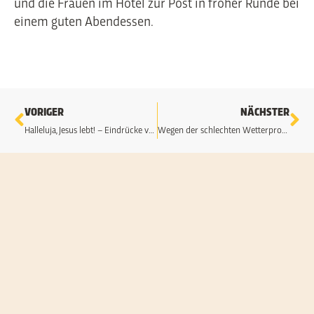
und die Frauen im Hotel zur Post in froher Runde bei
einem guten Abendessen.
Zurück
Nä
VORIGER
NÄCHSTER
Halleluja, Jesus lebt! – Eindrücke vom Osterfest 2024 in Bad Kötzting
Wegen der schlechten Wetterprognose entfällt die Fronleichnamsprozession in Bad Kötzting
24
F
2
N
H