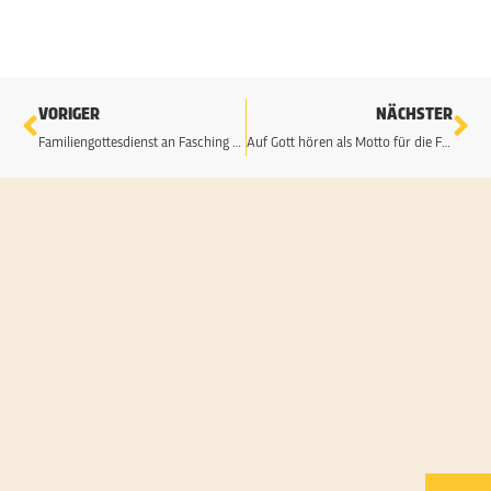
Zurück
Nä
VORIGER
NÄCHSTER
Familiengottesdienst an Fasching – Mehr als Regeln
Auf Gott hören als Motto für die Fastenzeit
24
F
2
N
H
i