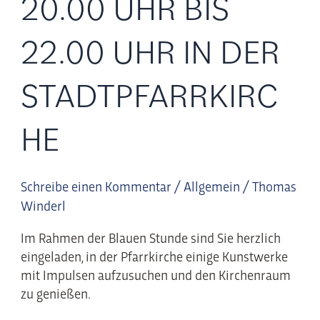
20.00 UHR BIS
22.00
Uhr
22.00 UHR IN DER
in
der
STADTPFARRKIRC
Stadtpfarrkirche
HE
Schreibe einen Kommentar
/
Allgemein
/
Thomas
Winderl
Im Rahmen der Blauen Stunde sind Sie herzlich
eingeladen, in der Pfarrkirche einige Kunstwerke
mit Impulsen aufzusuchen und den Kirchenraum
zu genießen.