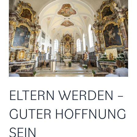
Eltern
werden
–
guter
Hoffnung
sein
ELTERN WERDEN –
GUTER HOFFNUNG
SEIN