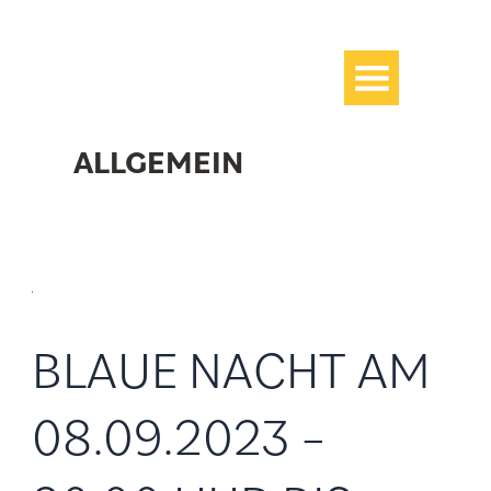
Zum
Inhalt
springen
ALLGEMEIN
Blaue
Nacht
am
BLAUE NACHT AM
08.09.2023
–
08.09.2023 –
20.00
Uhr
bis