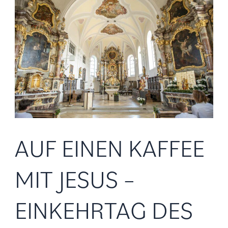
einen
Kaffee
mit
Jesus
–
Einkehrtag
des
KDFB
AUF EINEN KAFFEE
MIT JESUS –
EINKEHRTAG DES