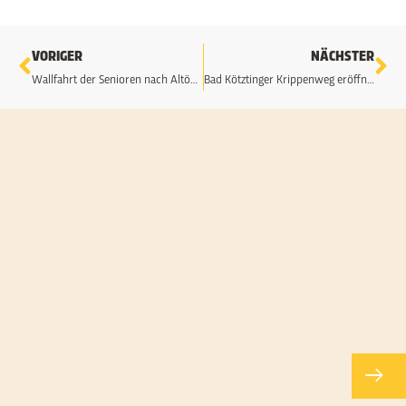
Zurück
Nä
VORIGER
NÄCHSTER
Wallfahrt der Senioren nach Altötting
Bad Kötztinger Krippenweg eröffnet
24
F
2
N
H
i
d