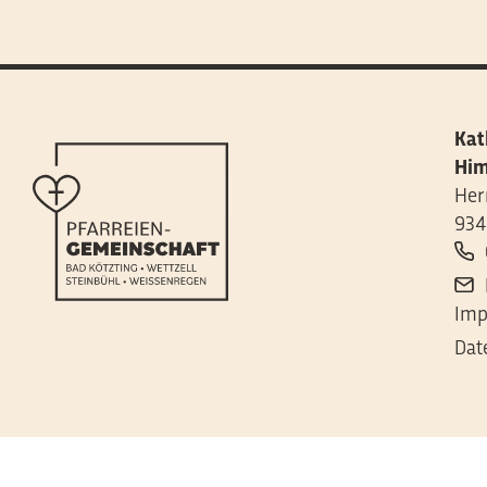
Kat
Him
Her
934
Imp
Dat