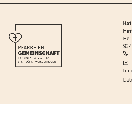
Kat
Him
Her
934
Imp
Dat