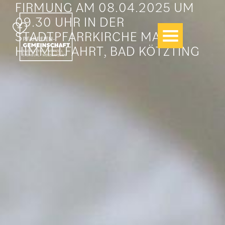
FIRMUNG AM 08.04.2025 UM
Zum
Inhalt
09.30 UHR IN DER
springen
STADTPFARRKIRCHE MARIÄ
HIMMELFAHRT, BAD KÖTZTING