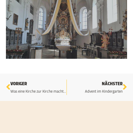
Zurück
Nä
VORIGER
NÄCHSTER
Was eine Kirche zur Kirche macht – Altarweihe in St. Nikolaus, Steinbühl
Advent im Kindergarten
24