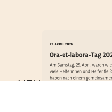
29 APRIL 2026
t, werde
Ora-et-labora-Tag 20
Am Samstag, 25. April, waren wi
viele Helferinnen und Helfer flei
igt 2025
haben nach einem gemeinsamen
NEUES
omas
AUS
 2024 Liebe
WEITERLESEN
DER
hier in Bad