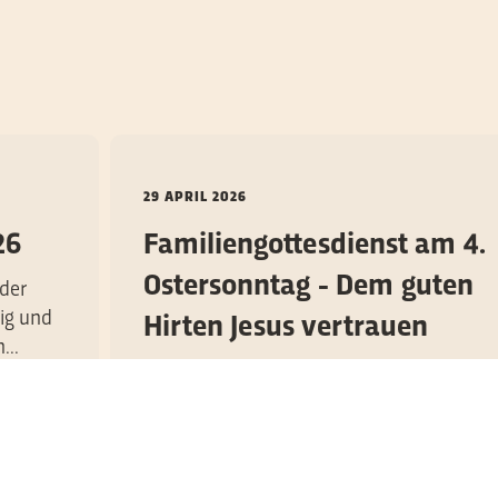
29 APRIL 2026
26
Familiengottesdienst am 4.
Ostersonntag - Dem guten
eder
ßig und
Hirten Jesus vertrauen
...
Der jüngste Familiengottesdienst
(Famigo) in der Stadtpfarrkirche Mariä
Himmelfahrt war ein „Vertrauens-Fall“...
WEITERLESEN