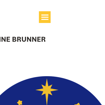
F
TEL.: 09941 / 94260
INE BRUNNER